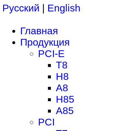
Русский
|
English
Главная
Продукция
PCI-E
T8
H8
A8
H85
A85
PCI