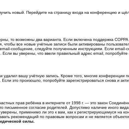
олучить новый. Перейдите на страницу входа на конференцию и щё
ерны, то возможны два варианта. Если включена поддержка COPPA и
, чтобы все новые учётные записи были активированы пользовате
email-сообщение, следуйте полученным инструкциям. Если email-с
 Если вы уверены, что ввели правильный адрес email, попробуйте
ли удалил вашу учётную запись. Кроме того, многие конференции 
сли это произошло, попробуйте зарегистрироваться снова и актив
те частных прав ребёнка в интернете от 1998 г. — это закон Соедин
о письменное согласие родителей. Допустимо наличие иного вида
уверены, применимо ли это к вам, как к регистрирующемуся на ко
давать рекомендаций по правовым вопросам и не является объекто
ридической силы.