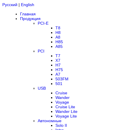
Русский
|
English
Главная
Продукция
PCI-E
T8
H8
A8
H85
A85
PCI
T7
X7
H7
H75
A7
503FM
501
USB
Cruise
Wander
Voyage
Cruise Lite
Wander Lite
Voyage Lite
Автономные
Solo II