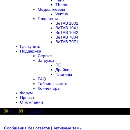
Intro
Theme
Медиаплееры
Ventus
Планшеты
BeTAB 1001
BeTAB 1041
BeTAB 1042
BeTAB 7004
BeTAB 7071
Где купить
Поддержка
Сервис
Загрузка
ПО
Драйвер
Плагины
FAQ
Таблицы частот
Коннекторы
Форум
Пресса
О компании
Вход
Регистрация
Сообщения без ответов
|
Активные темы