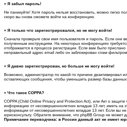
» Я забыл пароль!
Не паникуйте! Хотя пароль нельзя восстановить, можно легко п
скоро вы снова сможете войти на конференцию.
» Я только что зарегистрировался, но не могу войти!
Сначала проверьте свои имя пользователя и пароль. Если они в
полученным инструкциям. На некоторых конференциях требуется
отображается в процессе регистрации. Если вам было прислано 
неправильный адрес email либо он заблокирован спам-фильтром.
» Я давно зарегистрирован, но больше не могу войти!
Возможно, администратор по какой-то причине деактивировал и
оставляющих сообщения, чтобы уменьшить размер базы данных. Е
» Что такое COPPA?
COPPA (Child Online Privacy and Protection Act), или Акт о защи
информацию от несовершеннолетних младше 13 лет, иметь на эт
информации от несовершеннолетних младше 13 лет. Если вы не 
юрисконсульту. Обратите внимание, что phpBB Group не может 
Примечание переводчика: в России данный акт не имеет ю