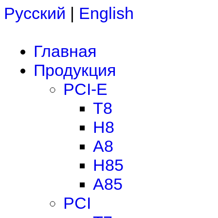
Русский
|
English
Главная
Продукция
PCI-E
T8
H8
A8
H85
A85
PCI