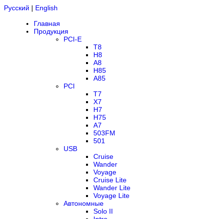
Русский
|
English
Главная
Продукция
PCI-E
T8
H8
A8
H85
A85
PCI
T7
X7
H7
H75
A7
503FM
501
USB
Cruise
Wander
Voyage
Cruise Lite
Wander Lite
Voyage Lite
Автономные
Solo II