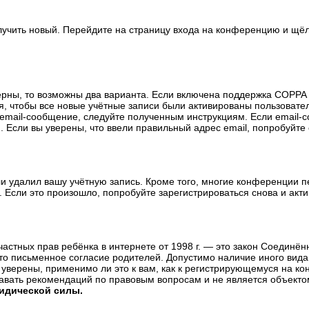
олучить новый. Перейдите на страницу входа на конференцию и щё
ерны, то возможны два варианта. Если включена поддержка COPPA и
, чтобы все новые учётные записи были активированы пользовате
email-сообщение, следуйте полученным инструкциям. Если email-с
 Если вы уверены, что ввели правильный адрес email, попробуйте
ли удалил вашу учётную запись. Кроме того, многие конференции 
сли это произошло, попробуйте зарегистрироваться снова и актив
те частных прав ребёнка в интернете от 1998 г. — это закон Соедин
о письменное согласие родителей. Допустимо наличие иного вида
уверены, применимо ли это к вам, как к регистрирующемуся на ко
давать рекомендаций по правовым вопросам и не является объекто
ридической силы.