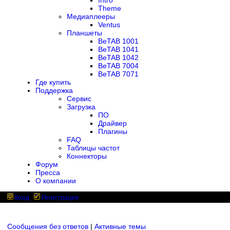
Intro
Theme
Медиаплееры
Ventus
Планшеты
BeTAB 1001
BeTAB 1041
BeTAB 1042
BeTAB 7004
BeTAB 7071
Где купить
Поддержка
Сервис
Загрузка
ПО
Драйвер
Плагины
FAQ
Таблицы частот
Коннекторы
Форум
Пресса
О компании
Вход
Регистрация
Сообщения без ответов
|
Активные темы