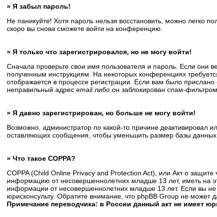
» Я забыл пароль!
Не паникуйте! Хотя пароль нельзя восстановить, можно легко п
скоро вы снова сможете войти на конференцию.
» Я только что зарегистрировался, но не могу войти!
Сначала проверьте свои имя пользователя и пароль. Если они в
полученным инструкциям. На некоторых конференциях требуется
отображается в процессе регистрации. Если вам было прислано 
неправильный адрес email либо он заблокирован спам-фильтром.
» Я давно зарегистрирован, но больше не могу войти!
Возможно, администратор по какой-то причине деактивировал и
оставляющих сообщения, чтобы уменьшить размер базы данных. Е
» Что такое COPPA?
COPPA (Child Online Privacy and Protection Act), или Акт о защи
информацию от несовершеннолетних младше 13 лет, иметь на эт
информации от несовершеннолетних младше 13 лет. Если вы не 
юрисконсульту. Обратите внимание, что phpBB Group не может 
Примечание переводчика: в России данный акт не имеет ю