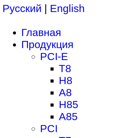
Русский
|
English
Главная
Продукция
PCI-E
T8
H8
A8
H85
A85
PCI