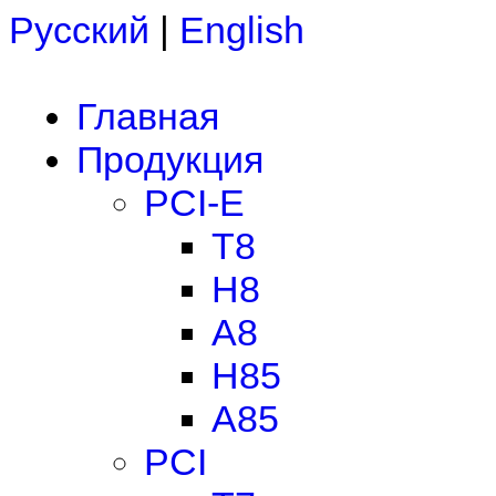
Русский
|
English
Главная
Продукция
PCI-E
T8
H8
A8
H85
A85
PCI