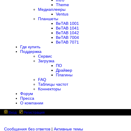
Intro
Theme
Медиаплееры
Ventus
Планшеты
BeTAB 1001
BeTAB 1041
BeTAB 1042
BeTAB 7004
BeTAB 7071
Где купить
Поддержка
Сервис
Загрузка
ПО
Драйвер
Плагины
FAQ
Таблицы частот
Коннекторы
Форум
Пресса
О компании
Вход
Регистрация
Сообщения без ответов
|
Активные темы