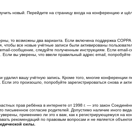
олучить новый. Перейдите на страницу входа на конференцию и щё
ерны, то возможны два варианта. Если включена поддержка COPPA и
, чтобы все новые учётные записи были активированы пользовате
email-сообщение, следуйте полученным инструкциям. Если email-с
 Если вы уверены, что ввели правильный адрес email, попробуйте
ли удалил вашу учётную запись. Кроме того, многие конференции 
сли это произошло, попробуйте зарегистрироваться снова и актив
те частных прав ребёнка в интернете от 1998 г. — это закон Соедин
о письменное согласие родителей. Допустимо наличие иного вида
уверены, применимо ли это к вам, как к регистрирующемуся на ко
давать рекомендаций по правовым вопросам и не является объекто
ридической силы.