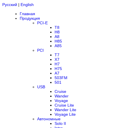
Русский
|
English
Главная
Продукция
PCI-E
T8
H8
A8
H85
A85
PCI
T7
X7
H7
H75
A7
503FM
501
USB
Cruise
Wander
Voyage
Cruise Lite
Wander Lite
Voyage Lite
Автономные
Solo II