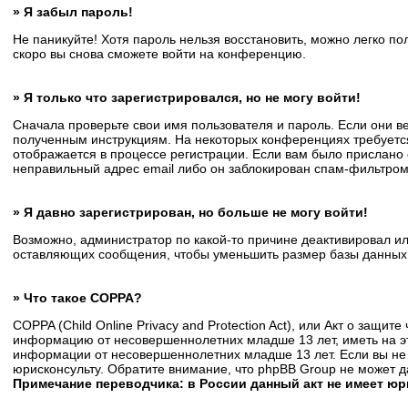
» Я забыл пароль!
Не паникуйте! Хотя пароль нельзя восстановить, можно легко п
скоро вы снова сможете войти на конференцию.
» Я только что зарегистрировался, но не могу войти!
Сначала проверьте свои имя пользователя и пароль. Если они в
полученным инструкциям. На некоторых конференциях требуется
отображается в процессе регистрации. Если вам было прислано 
неправильный адрес email либо он заблокирован спам-фильтром.
» Я давно зарегистрирован, но больше не могу войти!
Возможно, администратор по какой-то причине деактивировал и
оставляющих сообщения, чтобы уменьшить размер базы данных. Е
» Что такое COPPA?
COPPA (Child Online Privacy and Protection Act), или Акт о защи
информацию от несовершеннолетних младше 13 лет, иметь на эт
информации от несовершеннолетних младше 13 лет. Если вы не 
юрисконсульту. Обратите внимание, что phpBB Group не может 
Примечание переводчика: в России данный акт не имеет ю