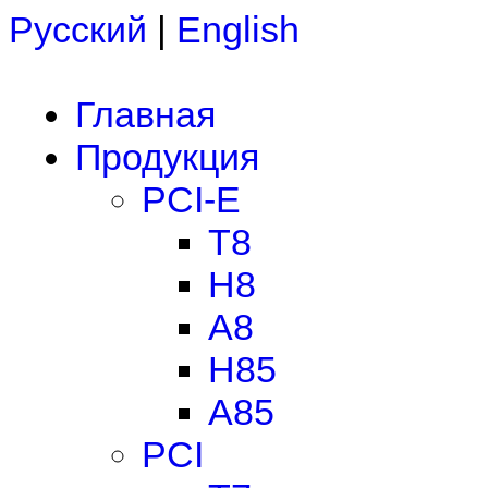
Русский
|
English
Главная
Продукция
PCI-E
T8
H8
A8
H85
A85
PCI