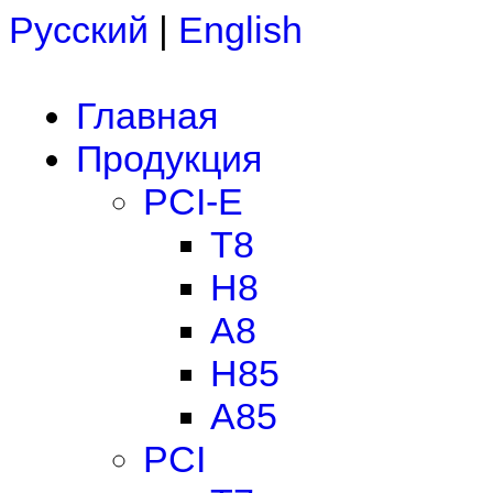
Русский
|
English
Главная
Продукция
PCI-E
T8
H8
A8
H85
A85
PCI