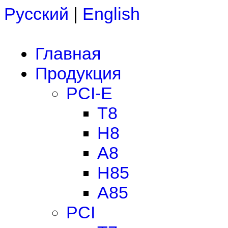
Русский
|
English
Главная
Продукция
PCI-E
T8
H8
A8
H85
A85
PCI