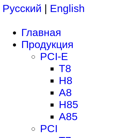
Русский
|
English
Главная
Продукция
PCI-E
T8
H8
A8
H85
A85
PCI