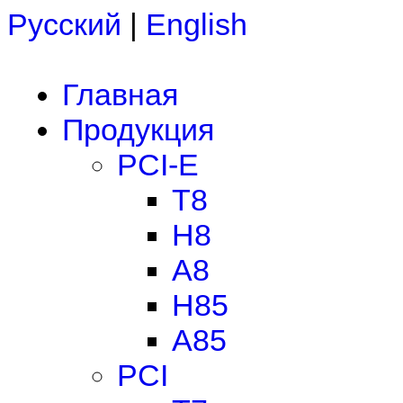
Русский
|
English
Главная
Продукция
PCI-E
T8
H8
A8
H85
A85
PCI