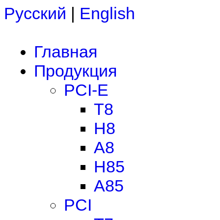
Русский
|
English
Главная
Продукция
PCI-E
T8
H8
A8
H85
A85
PCI