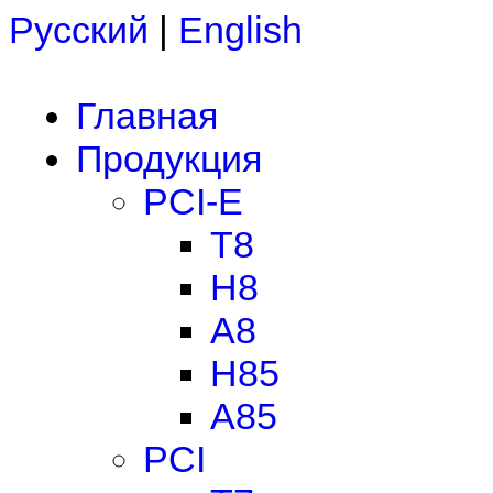
Русский
|
English
Главная
Продукция
PCI-E
T8
H8
A8
H85
A85
PCI