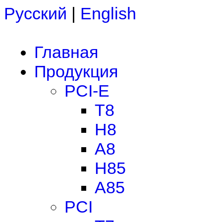
Русский
|
English
Главная
Продукция
PCI-E
T8
H8
A8
H85
A85
PCI