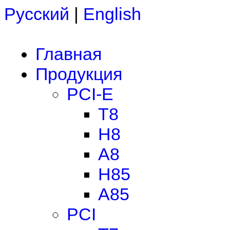
Русский
|
English
Главная
Продукция
PCI-E
T8
H8
A8
H85
A85
PCI