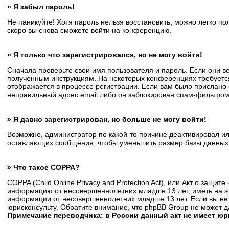
» Я забыл пароль!
Не паникуйте! Хотя пароль нельзя восстановить, можно легко п
скоро вы снова сможете войти на конференцию.
» Я только что зарегистрировался, но не могу войти!
Сначала проверьте свои имя пользователя и пароль. Если они в
полученным инструкциям. На некоторых конференциях требуется
отображается в процессе регистрации. Если вам было прислано 
неправильный адрес email либо он заблокирован спам-фильтром.
» Я давно зарегистрирован, но больше не могу войти!
Возможно, администратор по какой-то причине деактивировал и
оставляющих сообщения, чтобы уменьшить размер базы данных. Е
» Что такое COPPA?
COPPA (Child Online Privacy and Protection Act), или Акт о защи
информацию от несовершеннолетних младше 13 лет, иметь на эт
информации от несовершеннолетних младше 13 лет. Если вы не 
юрисконсульту. Обратите внимание, что phpBB Group не может 
Примечание переводчика: в России данный акт не имеет ю