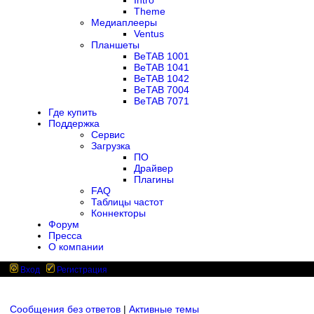
Intro
Theme
Медиаплееры
Ventus
Планшеты
BeTAB 1001
BeTAB 1041
BeTAB 1042
BeTAB 7004
BeTAB 7071
Где купить
Поддержка
Сервис
Загрузка
ПО
Драйвер
Плагины
FAQ
Таблицы частот
Коннекторы
Форум
Пресса
О компании
Вход
Регистрация
Сообщения без ответов
|
Активные темы