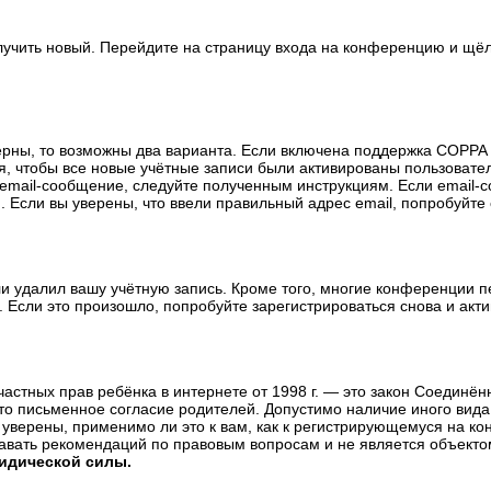
олучить новый. Перейдите на страницу входа на конференцию и щё
ерны, то возможны два варианта. Если включена поддержка COPPA и
, чтобы все новые учётные записи были активированы пользовате
email-сообщение, следуйте полученным инструкциям. Если email-с
 Если вы уверены, что ввели правильный адрес email, попробуйте
ли удалил вашу учётную запись. Кроме того, многие конференции 
сли это произошло, попробуйте зарегистрироваться снова и актив
те частных прав ребёнка в интернете от 1998 г. — это закон Соедин
о письменное согласие родителей. Допустимо наличие иного вида
уверены, применимо ли это к вам, как к регистрирующемуся на ко
давать рекомендаций по правовым вопросам и не является объекто
ридической силы.