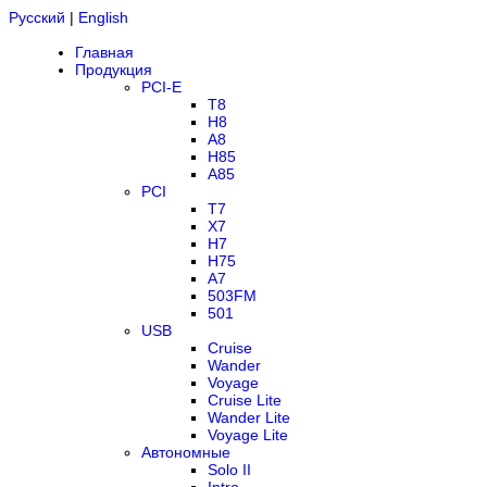
Русский
|
English
Главная
Продукция
PCI-E
T8
H8
A8
H85
A85
PCI
T7
X7
H7
H75
A7
503FM
501
USB
Cruise
Wander
Voyage
Cruise Lite
Wander Lite
Voyage Lite
Автономные
Solo II