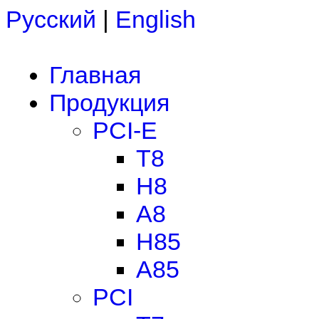
Русский
|
English
Главная
Продукция
PCI-E
T8
H8
A8
H85
A85
PCI