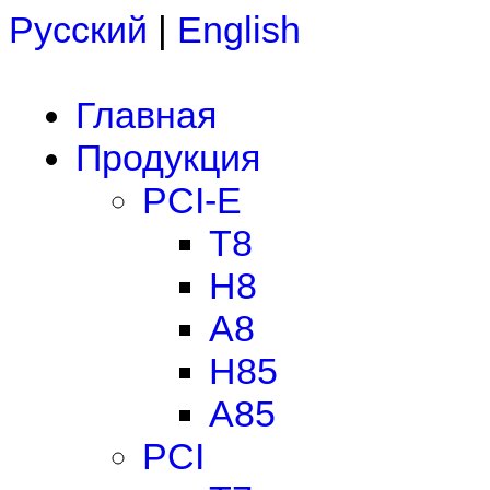
Русский
|
English
Главная
Продукция
PCI-E
T8
H8
A8
H85
A85
PCI