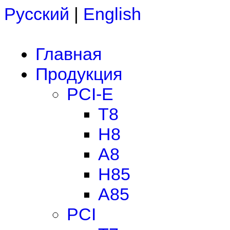
Русский
|
English
Главная
Продукция
PCI-E
T8
H8
A8
H85
A85
PCI