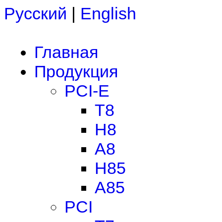
Русский
|
English
Главная
Продукция
PCI-E
T8
H8
A8
H85
A85
PCI