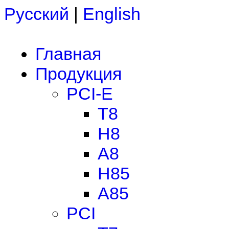
Русский
|
English
Главная
Продукция
PCI-E
T8
H8
A8
H85
A85
PCI