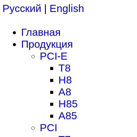
Русский
|
English
Главная
Продукция
PCI-E
T8
H8
A8
H85
A85
PCI