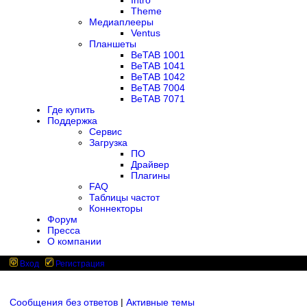
Intro
Theme
Медиаплееры
Ventus
Планшеты
BeTAB 1001
BeTAB 1041
BeTAB 1042
BeTAB 7004
BeTAB 7071
Где купить
Поддержка
Сервис
Загрузка
ПО
Драйвер
Плагины
FAQ
Таблицы частот
Коннекторы
Форум
Пресса
О компании
Вход
Регистрация
Сообщения без ответов
|
Активные темы