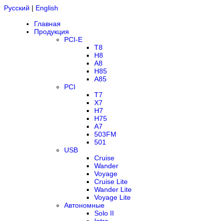
Русский
|
English
Главная
Продукция
PCI-E
T8
H8
A8
H85
A85
PCI
T7
X7
H7
H75
A7
503FM
501
USB
Cruise
Wander
Voyage
Cruise Lite
Wander Lite
Voyage Lite
Автономные
Solo II