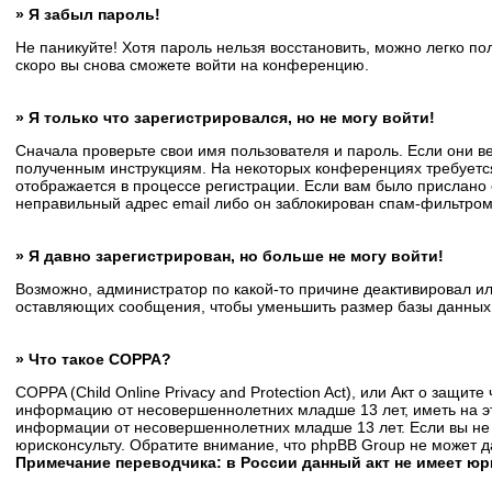
» Я забыл пароль!
Не паникуйте! Хотя пароль нельзя восстановить, можно легко п
скоро вы снова сможете войти на конференцию.
» Я только что зарегистрировался, но не могу войти!
Сначала проверьте свои имя пользователя и пароль. Если они в
полученным инструкциям. На некоторых конференциях требуется
отображается в процессе регистрации. Если вам было прислано 
неправильный адрес email либо он заблокирован спам-фильтром.
» Я давно зарегистрирован, но больше не могу войти!
Возможно, администратор по какой-то причине деактивировал и
оставляющих сообщения, чтобы уменьшить размер базы данных. Е
» Что такое COPPA?
COPPA (Child Online Privacy and Protection Act), или Акт о защи
информацию от несовершеннолетних младше 13 лет, иметь на эт
информации от несовершеннолетних младше 13 лет. Если вы не 
юрисконсульту. Обратите внимание, что phpBB Group не может 
Примечание переводчика: в России данный акт не имеет ю