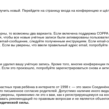
олучить новый. Перейдите на страницу входа на конференцию и щё
ерны, то возможны два варианта. Если включена поддержка COPPA и
, чтобы все новые учётные записи были активированы пользовате
email-сообщение, следуйте полученным инструкциям. Если email-с
 Если вы уверены, что ввели правильный адрес email, попробуйте
ли удалил вашу учётную запись. Кроме того, многие конференции 
сли это произошло, попробуйте зарегистрироваться снова и актив
те частных прав ребёнка в интернете от 1998 г. — это закон Соедин
о письменное согласие родителей. Допустимо наличие иного вида
уверены, применимо ли это к вам, как к регистрирующемуся на ко
давать рекомендаций по правовым вопросам и не является объекто
ридической силы.