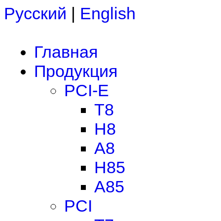
Русский
|
English
Главная
Продукция
PCI-E
T8
H8
A8
H85
A85
PCI