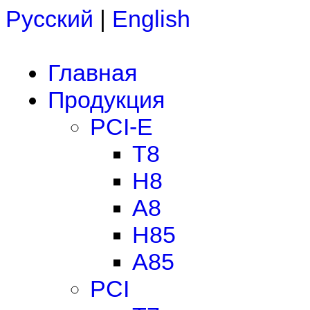
Русский
|
English
Главная
Продукция
PCI-E
T8
H8
A8
H85
A85
PCI