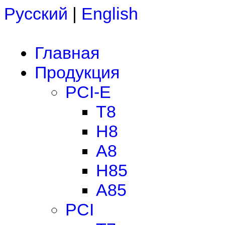
Русский
|
English
Главная
Продукция
PCI-E
T8
H8
A8
H85
A85
PCI