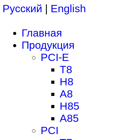
Русский
|
English
Главная
Продукция
PCI-E
T8
H8
A8
H85
A85
PCI