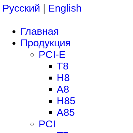
Русский
|
English
Главная
Продукция
PCI-E
T8
H8
A8
H85
A85
PCI