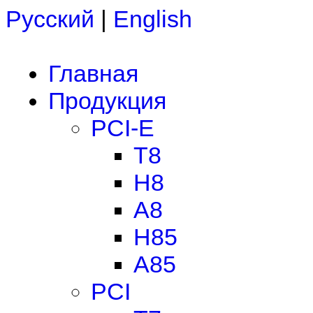
Русский
|
English
Главная
Продукция
PCI-E
T8
H8
A8
H85
A85
PCI