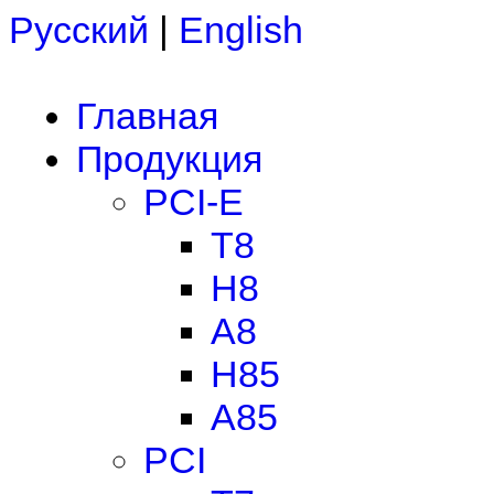
Русский
|
English
Главная
Продукция
PCI-E
T8
H8
A8
H85
A85
PCI