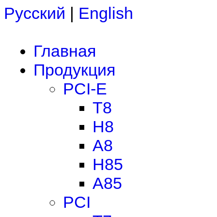
Русский
|
English
Главная
Продукция
PCI-E
T8
H8
A8
H85
A85
PCI