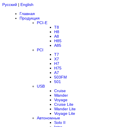
Русский
|
English
Главная
Продукция
PCI-E
T8
H8
A8
H85
A85
PCI
T7
X7
H7
H75
A7
503FM
501
USB
Cruise
Wander
Voyage
Cruise Lite
Wander Lite
Voyage Lite
Автономные
Solo II