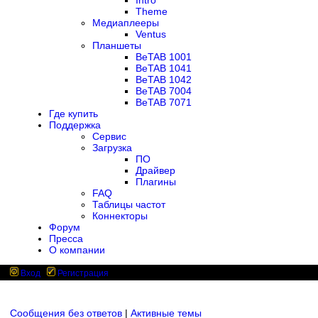
Intro
Theme
Медиаплееры
Ventus
Планшеты
BeTAB 1001
BeTAB 1041
BeTAB 1042
BeTAB 7004
BeTAB 7071
Где купить
Поддержка
Сервис
Загрузка
ПО
Драйвер
Плагины
FAQ
Таблицы частот
Коннекторы
Форум
Пресса
О компании
Вход
Регистрация
Сообщения без ответов
|
Активные темы