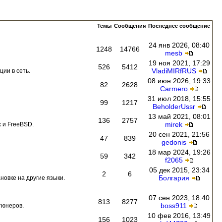
Темы
Сообщения
Последнее сообщение
24 янв 2026, 08:40
1248
14766
mesb
19 ноя 2021, 17:29
526
5412
VladiMIRfRUS
ии в сеть.
08 июн 2026, 19:33
82
2628
Carmero
31 июл 2018, 15:55
99
1217
BeholderUssr
13 май 2021, 08:01
136
2757
mirek
 и FreeBSD.
20 сен 2021, 21:56
47
839
gedonis
18 мар 2024, 19:26
59
342
f2065
05 дек 2015, 23:34
2
6
Болгария
новке на другие языки.
07 сен 2023, 18:40
813
8277
boss911
тюнеров.
10 фев 2016, 13:49
156
1023