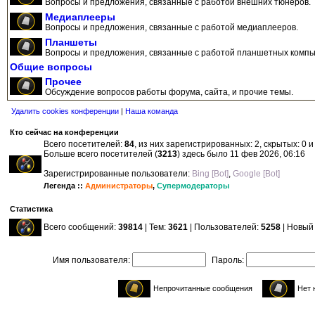
Вопросы и предложения, связанные с работой внешних тюнеров.
Медиаплееры
Вопросы и предложения, связанные с работой медиаплееров.
Планшеты
Вопросы и предложения, связанные с работой планшетных компь
Общие вопросы
Прочее
Обсуждение вопросов работы форума, сайта, и прочие темы.
Удалить cookies конференции
|
Наша команда
Кто сейчас на конференции
Всего посетителей:
84
, из них зарегистрированных: 2, скрытых: 0 
Больше всего посетителей (
3213
) здесь было 11 фев 2026, 06:16
Зарегистрированные пользователи:
Bing [Bot]
,
Google [Bot]
Легенда ::
Администраторы
,
Супермодераторы
Статистика
Всего сообщений:
39814
| Тем:
3621
| Пользователей:
5258
| Новый
Имя пользователя:
Пароль:
Непрочитанные сообщения
Нет 