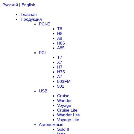
Русский
|
English
Главная
Продукция
PCI-E
T8
H8
A8
H85
A85
PCI
T7
X7
H7
H75
A7
503FM
501
USB
Cruise
Wander
Voyage
Cruise Lite
Wander Lite
Voyage Lite
Автономные
Solo II