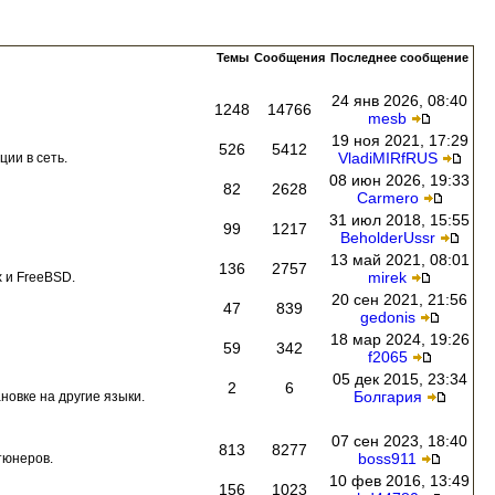
Темы
Сообщения
Последнее сообщение
24 янв 2026, 08:40
1248
14766
mesb
19 ноя 2021, 17:29
526
5412
VladiMIRfRUS
ии в сеть.
08 июн 2026, 19:33
82
2628
Carmero
31 июл 2018, 15:55
99
1217
BeholderUssr
13 май 2021, 08:01
136
2757
mirek
 и FreeBSD.
20 сен 2021, 21:56
47
839
gedonis
18 мар 2024, 19:26
59
342
f2065
05 дек 2015, 23:34
2
6
Болгария
новке на другие языки.
07 сен 2023, 18:40
813
8277
boss911
тюнеров.
10 фев 2016, 13:49
156
1023