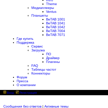
Intro
Theme
Медиаплееры
Ventus
Планшеты
BeTAB 1001
BeTAB 1041
BeTAB 1042
BeTAB 7004
BeTAB 7071
Где купить
Поддержка
Сервис
Загрузка
ПО
Драйвер
Плагины
FAQ
Таблицы частот
Коннекторы
Форум
Пресса
О компании
Вход
Регистрация
Сообщения без ответов
|
Активные темы