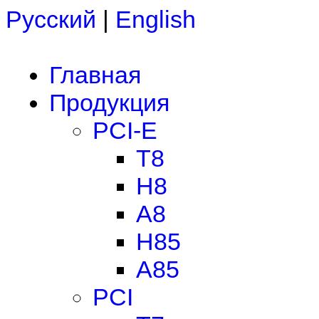
Русский
|
English
Главная
Продукция
PCI-E
T8
H8
A8
H85
A85
PCI