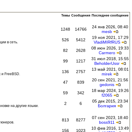
Темы
Сообщения
Последнее сообщение
24 янв 2026, 08:40
1248
14766
mesb
19 ноя 2021, 17:29
526
5412
VladiMIRfRUS
ии в сеть.
08 июн 2026, 19:33
82
2628
Carmero
31 июл 2018, 15:55
99
1217
BeholderUssr
13 май 2021, 08:01
136
2757
mirek
 и FreeBSD.
20 сен 2021, 21:56
47
839
gedonis
18 мар 2024, 19:26
59
342
f2065
05 дек 2015, 23:34
2
6
Болгария
новке на другие языки.
07 сен 2023, 18:40
813
8277
boss911
тюнеров.
10 фев 2016, 13:49
156
1023