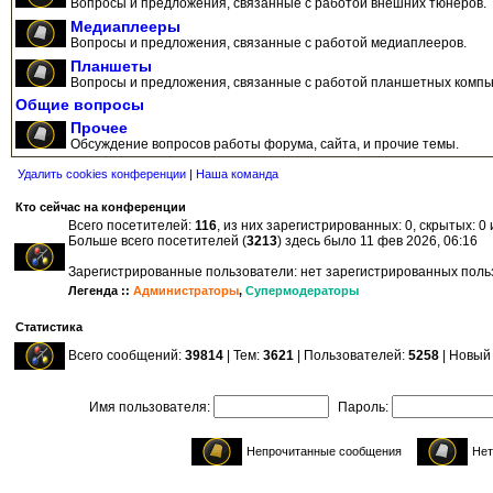
Вопросы и предложения, связанные с работой внешних тюнеров.
Медиаплееры
Вопросы и предложения, связанные с работой медиаплееров.
Планшеты
Вопросы и предложения, связанные с работой планшетных компь
Общие вопросы
Прочее
Обсуждение вопросов работы форума, сайта, и прочие темы.
Удалить cookies конференции
|
Наша команда
Кто сейчас на конференции
Всего посетителей:
116
, из них зарегистрированных: 0, скрытых: 0
Больше всего посетителей (
3213
) здесь было 11 фев 2026, 06:16
Зарегистрированные пользователи: нет зарегистрированных пол
Легенда ::
Администраторы
,
Супермодераторы
Статистика
Всего сообщений:
39814
| Тем:
3621
| Пользователей:
5258
| Новый
Имя пользователя:
Пароль:
Непрочитанные сообщения
Нет