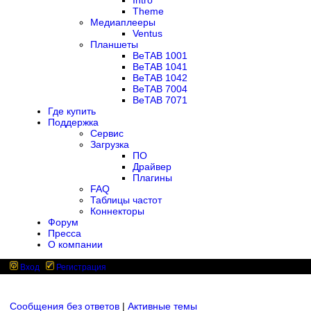
Intro
Theme
Медиаплееры
Ventus
Планшеты
BeTAB 1001
BeTAB 1041
BeTAB 1042
BeTAB 7004
BeTAB 7071
Где купить
Поддержка
Сервис
Загрузка
ПО
Драйвер
Плагины
FAQ
Таблицы частот
Коннекторы
Форум
Пресса
О компании
Вход
Регистрация
Сообщения без ответов
|
Активные темы