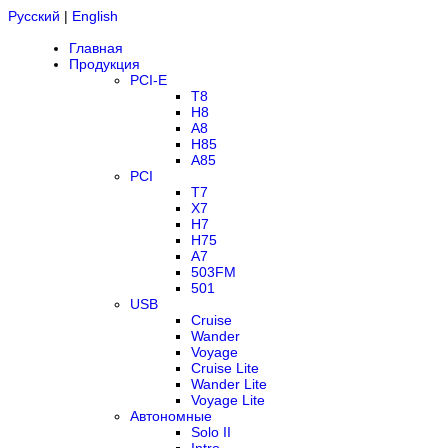
Русский
|
English
Главная
Продукция
PCI-E
T8
H8
A8
H85
A85
PCI
T7
X7
H7
H75
A7
503FM
501
USB
Cruise
Wander
Voyage
Cruise Lite
Wander Lite
Voyage Lite
Автономные
Solo II