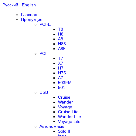
Русский
|
English
Главная
Продукция
PCI-E
T8
H8
A8
H85
A85
PCI
T7
X7
H7
H75
A7
503FM
501
USB
Cruise
Wander
Voyage
Cruise Lite
Wander Lite
Voyage Lite
Автономные
Solo II