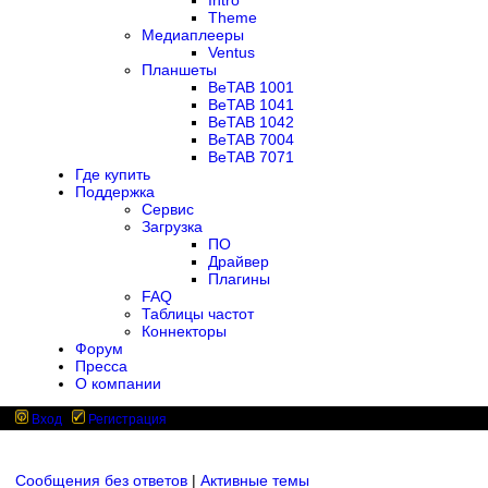
Intro
Theme
Медиаплееры
Ventus
Планшеты
BeTAB 1001
BeTAB 1041
BeTAB 1042
BeTAB 7004
BeTAB 7071
Где купить
Поддержка
Сервис
Загрузка
ПО
Драйвер
Плагины
FAQ
Таблицы частот
Коннекторы
Форум
Пресса
О компании
Вход
Регистрация
Сообщения без ответов
|
Активные темы