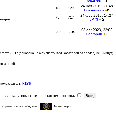
hd44780
24 ноя 2016, 21:48
18
120
Всевышний
24 фев 2018, 14:27
78
717
JP73
ютеров.
03 авг 2023, 22:05
230
1705
Болгария
 и гостей: 117 (основано на активности пользователей за последние 5 минут)
ьзователей
 пользователь:
KEYS
Автоматически входить при каждом посещении
 непрочитанных сообщений
Форум закрыт