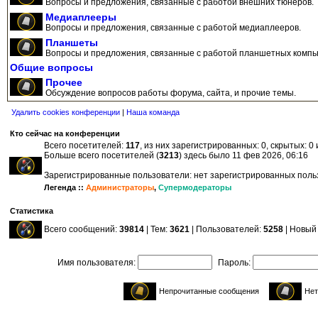
Вопросы и предложения, связанные с работой внешних тюнеров.
Медиаплееры
Вопросы и предложения, связанные с работой медиаплееров.
Планшеты
Вопросы и предложения, связанные с работой планшетных компь
Общие вопросы
Прочее
Обсуждение вопросов работы форума, сайта, и прочие темы.
Удалить cookies конференции
|
Наша команда
Кто сейчас на конференции
Всего посетителей:
117
, из них зарегистрированных: 0, скрытых: 0
Больше всего посетителей (
3213
) здесь было 11 фев 2026, 06:16
Зарегистрированные пользователи: нет зарегистрированных пол
Легенда ::
Администраторы
,
Супермодераторы
Статистика
Всего сообщений:
39814
| Тем:
3621
| Пользователей:
5258
| Новый
Имя пользователя:
Пароль:
Непрочитанные сообщения
Нет