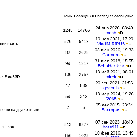
Темы
Сообщения
Последнее сообщение
24 янв 2026, 08:40
1248
14766
mesb
19 ноя 2021, 17:29
526
5412
VladiMIRfRUS
ии в сеть.
08 июн 2026, 19:33
82
2628
Carmero
31 июл 2018, 15:55
99
1217
BeholderUssr
13 май 2021, 08:01
136
2757
mirek
 и FreeBSD.
20 сен 2021, 21:56
47
839
gedonis
18 мар 2024, 19:26
59
342
f2065
05 дек 2015, 23:34
2
6
Болгария
новке на другие языки.
07 сен 2023, 18:40
813
8277
boss911
тюнеров.
10 фев 2016, 13:49
156
1023