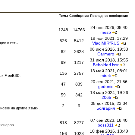
Темы
Сообщения
Последнее сообщение
24 янв 2026, 08:40
1248
14766
mesb
19 ноя 2021, 17:29
526
5412
VladiMIRfRUS
ии в сеть.
08 июн 2026, 19:33
82
2628
Carmero
31 июл 2018, 15:55
99
1217
BeholderUssr
13 май 2021, 08:01
136
2757
mirek
 и FreeBSD.
20 сен 2021, 21:56
47
839
gedonis
18 мар 2024, 19:26
59
342
f2065
05 дек 2015, 23:34
2
6
Болгария
новке на другие языки.
07 сен 2023, 18:40
813
8277
boss911
тюнеров.
10 фев 2016, 13:49
156
1023