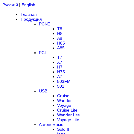
Русский
|
English
Главная
Продукция
PCI-E
T8
H8
A8
H85
A85
PCI
T7
X7
H7
H75
A7
503FM
501
USB
Cruise
Wander
Voyage
Cruise Lite
Wander Lite
Voyage Lite
Автономные
Solo II