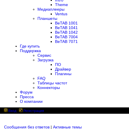
Intro
Theme
Медиаплееры
Ventus
Планшеты
BeTAB 1001
BeTAB 1041
BeTAB 1042
BeTAB 7004
BeTAB 7071
Где купить
Поддержка
Сервис
Загрузка
ПО
Драйвер
Плагины
FAQ
Таблицы частот
Коннекторы
Форум
Пресса
О компании
Вход
Регистрация
Сообщения без ответов
|
Активные темы