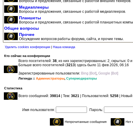
Вопросы и предложения, связанные с работой внешних тюнеров.
Медиаплееры
Вопросы и предложения, связанные с работой медиаплееров.
Планшеты
Вопросы и предложения, связанные с работой планшетных компь
Общие вопросы
Прочее
Обсуждение вопросов работы форума, сайта, и прочие темы.
Удалить cookies конференции
|
Наша команда
Кто сейчас на конференции
Всего посетителей:
38
, из них зарегистрированных: 2, скрытых: 0 
Больше всего посетителей (
3213
) здесь было 11 фев 2026, 06:16
Зарегистрированные пользователи:
Bing [Bot]
,
Google [Bot]
Легенда ::
Администраторы
,
Супермодераторы
Статистика
Всего сообщений:
39814
| Тем:
3621
| Пользователей:
5258
| Новый
Имя пользователя:
Пароль:
Непрочитанные сообщения
Нет 