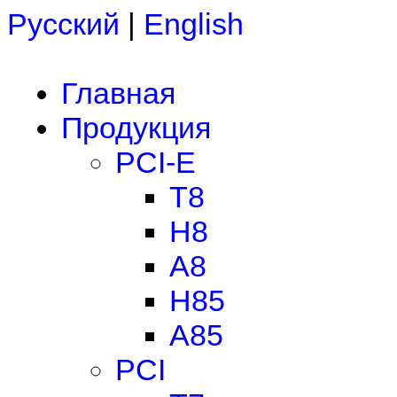
Русский
|
English
Главная
Продукция
PCI-E
T8
H8
A8
H85
A85
PCI