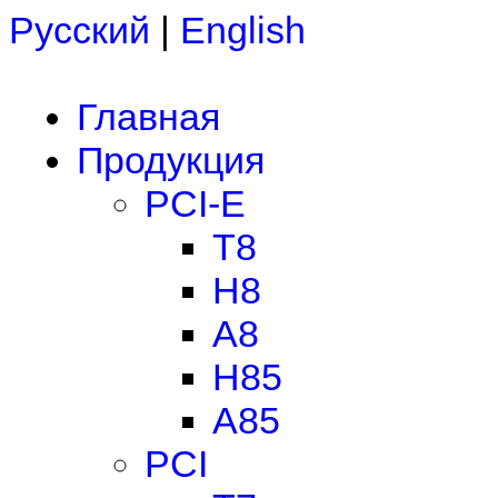
Русский
|
English
Главная
Продукция
PCI-E
T8
H8
A8
H85
A85
PCI