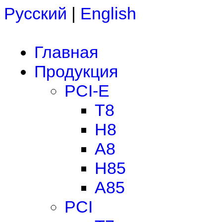
Русский
|
English
Главная
Продукция
PCI-E
T8
H8
A8
H85
A85
PCI