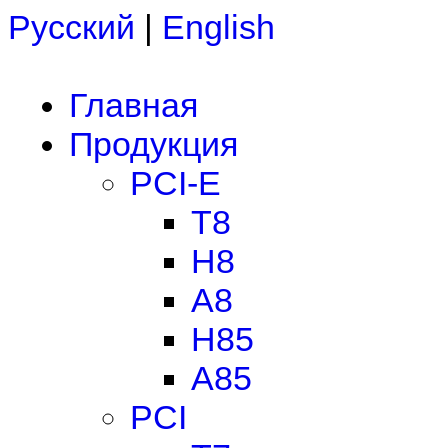
Русский
|
English
Главная
Продукция
PCI-E
T8
H8
A8
H85
A85
PCI