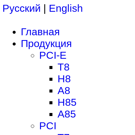
Русский
|
English
Главная
Продукция
PCI-E
T8
H8
A8
H85
A85
PCI