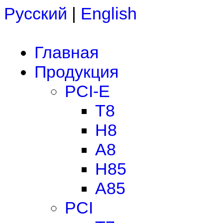
Русский
|
English
Главная
Продукция
PCI-E
T8
H8
A8
H85
A85
PCI