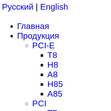
Русский
|
English
Главная
Продукция
PCI-E
T8
H8
A8
H85
A85
PCI