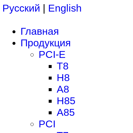
Русский
|
English
Главная
Продукция
PCI-E
T8
H8
A8
H85
A85
PCI