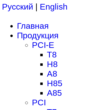
Русский
|
English
Главная
Продукция
PCI-E
T8
H8
A8
H85
A85
PCI