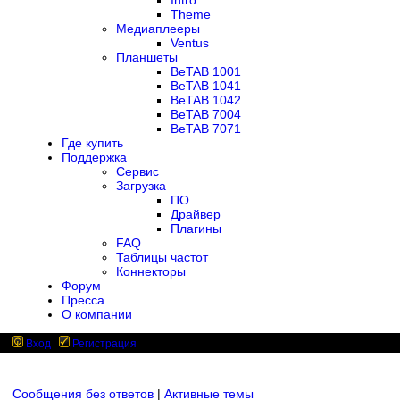
Intro
Theme
Медиаплееры
Ventus
Планшеты
BeTAB 1001
BeTAB 1041
BeTAB 1042
BeTAB 7004
BeTAB 7071
Где купить
Поддержка
Сервис
Загрузка
ПО
Драйвер
Плагины
FAQ
Таблицы частот
Коннекторы
Форум
Пресса
О компании
Вход
Регистрация
Сообщения без ответов
|
Активные темы