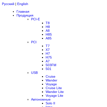
Русский
|
English
Главная
Продукция
PCI-E
T8
H8
A8
H85
A85
PCI
T7
X7
H7
H75
A7
503FM
501
USB
Cruise
Wander
Voyage
Cruise Lite
Wander Lite
Voyage Lite
Автономные
Solo II