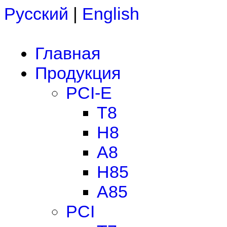
Русский
|
English
Главная
Продукция
PCI-E
T8
H8
A8
H85
A85
PCI