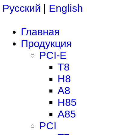
Русский
|
English
Главная
Продукция
PCI-E
T8
H8
A8
H85
A85
PCI